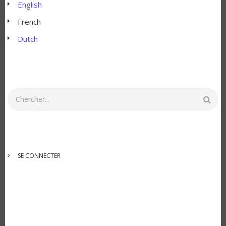
English
French
Dutch
Rechercher
MENU
SE CONNECTER
DU
COMPTE
DE
L'UTILISATEUR