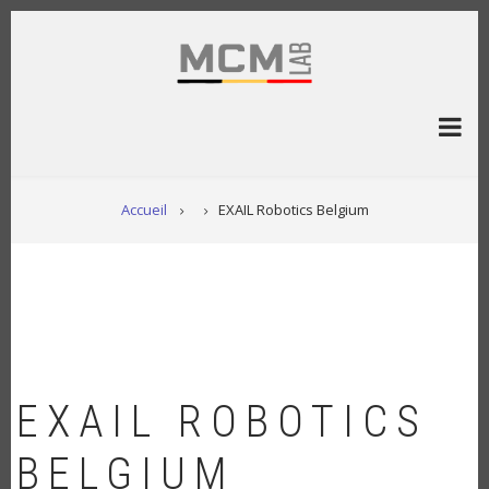
Aller
au
contenu
principal
FIL
Accueil
EXAIL Robotics Belgium
D'ARIANE
EXAIL ROBOTICS
BELGIUM